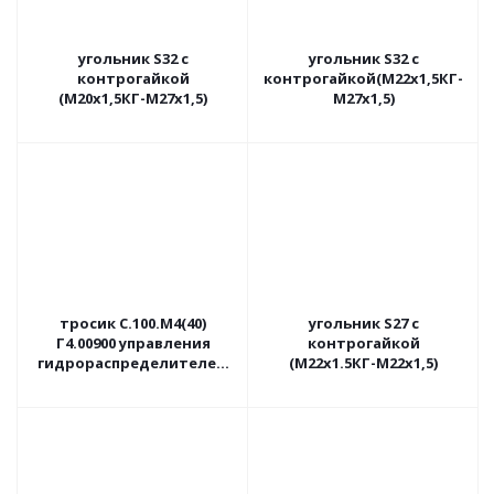
угольник S32 с
угольник S32 с
контрогайкой
контрогайкой(М22х1,5КГ-
(М20х1,5КГ-М27х1,5)
М27х1,5)
тросик С.100.М4(40)
угольник S27 с
Г4.00900 управления
контрогайкой
гидрораспределителем
(М22х1.5КГ-М22х1,5)
6 секционным "Сарэкс"