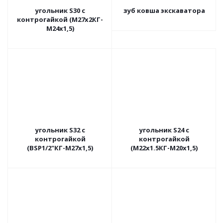
угольник S30 с
зуб ковша экскаватора
контрогайкой (М27х2КГ-
М24х1,5)
угольник S32 с
угольник S24 с
контрогайкой
контрогайкой
(BSP1/2"КГ-М27х1,5)
(М22х1.5КГ-М20х1,5)