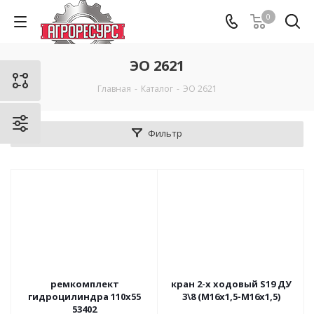
0
ЭО 2621
Главная
-
Каталог
-
ЭО 2621
Фильтр
ремкомплект
кран 2-х ходовый S19 ДУ
гидроцилиндра 110х55
3\8 (М16х1,5-М16х1,5)
53402