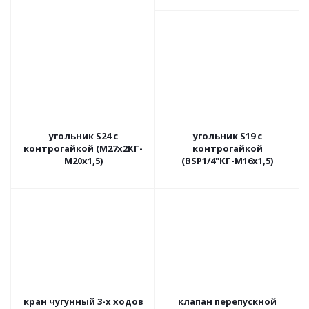
угольник S24 с
угольник S19 с
контрогайкой (М27х2КГ-
контрогайкой
М20х1,5)
(BSP1/4"КГ-М16х1,5)
кран чугунный 3-х ходов
клапан перепускной