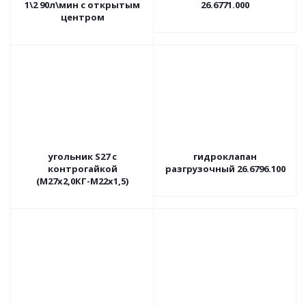
1\2 90л\мин с открытым
26.6771.000
центром
угольник S27 с
гидроклапан
контрогайкой
разгрузочный 26.6796.100
(М27х2,0КГ-М22х1,5)