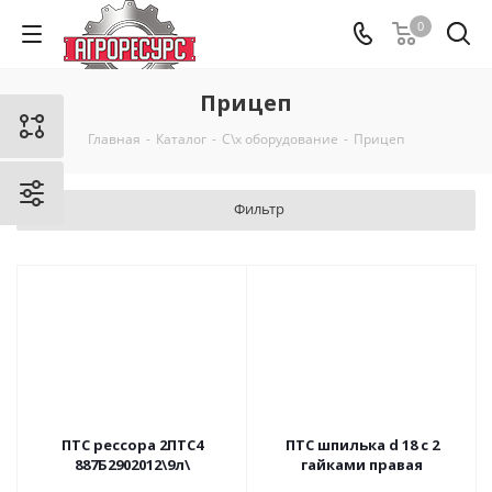
0
Прицеп
Главная
-
Каталог
-
С\х оборудование
-
Прицеп
Фильтр
ПТС рессора 2ПТС4
ПТС шпилька d 18 с 2
887Б2902012\9л\
гайками правая