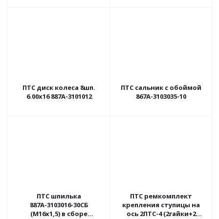
ПТС диск колеса 8шп.
ПТС сальник с обоймой
6.00х16 887А-3101012
867А-3103035-10
ПТС шпилька
ПТС ремкомплект
887А-3103016-30СБ
крепления ступицы на
(М16х1,5) в сборе
ось 2ПТС-4 (2гайки+2