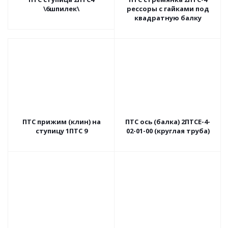
\6шпилек\
рессоры с гайками под
квадратную балку
ПТС прижим (клин) на
ПТС ось (балка) 2ПТСЕ-4-
ступицу 1ПТС 9
02-01-00 (круглая труба)