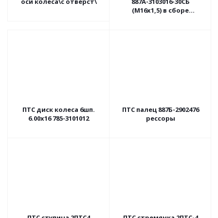
оси колеса\с отверст\
887А-3103016-30СБ
(М16х1,5) в сборе
правая(КТУ.50.7160/01)
ПТС диск колеса 6шп.
ПТС палец 887Б-2902476
6.00х16 785-3101012
рессоры
ПТС ступица 2ПТС4
ПТС стремянка 2ПТС-4