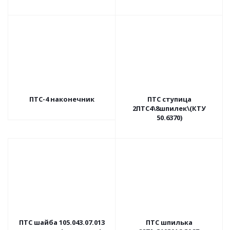
левая(КТУ.50.7160/01)
шайбы
ПТС-4 наконечник
ПТС ступица
2ПТС4\8шпилек\(КТУ
50.6370)
ПТС шайба 105.043.07.013
ПТС шпилька