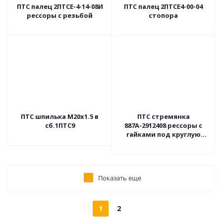
ПТС палец 2ПТСЕ-4-14-08И
ПТС палец 2ПТСЕ4-00-04
рессоры с резьбой
стопора
ПТС шпилька М20х1.5 в
ПТС стремянка
сб.1ПТС9
887А-2912408 рессоры с
гайками под круглую
балку
Показать еще
1
2