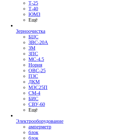
Т-25
Т-40
ЮМЗ
Ещё
Зерноочистка
БЦС
ЗВС-20А
ЗМ
ЗПС
МС-4.5
Нория
ОВС-25
ПЗС
ДКМ
МЗС25П
СМ-4
БИС
СВУ-60
Ещё
Электрооборудование
амперметр
блок
блок