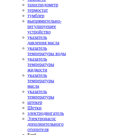
тахоспидометр
термостат
тумблер
выпрямительно-
регулируещее
устройство
указатель
давления масла
указатель
температуры воды
указатель
температуры
жидкости
указатель
температуры
масла
указатель
температуры
штекер
Щетки
электродвигатель
Электронасос
дополнительного
отопителя
Ещё