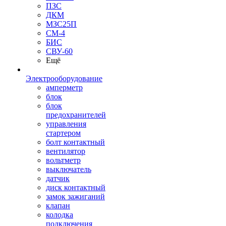
ПЗС
ДКМ
МЗС25П
СМ-4
БИС
СВУ-60
Ещё
Электрооборудование
амперметр
блок
блок
предохранителей
управления
стартером
болт контактный
вентилятор
вольтметр
выключатель
датчик
диск контактный
замок зажиганий
клапан
колодка
подключения