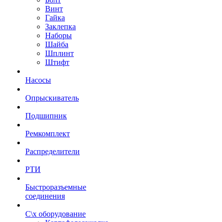
Винт
Гайка
Заклепка
Наборы
Шайба
Шплинт
Штифт
Насосы
Опрыскиватель
Подшипник
Ремкомплект
Распределители
РТИ
Быстроразъемные
соединения
С\х оборудование