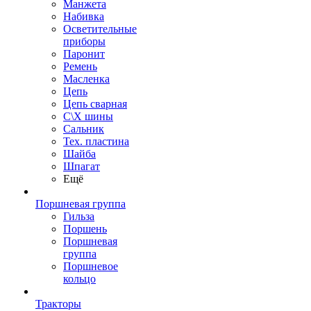
Манжета
Набивка
Осветительные
приборы
Паронит
Ремень
Масленка
Цепь
Цепь сварная
С\Х шины
Сальник
Тех. пластина
Шайба
Шпагат
Ещё
Поршневая группа
Гильза
Поршень
Поршневая
группа
Поршневое
кольцо
Тракторы