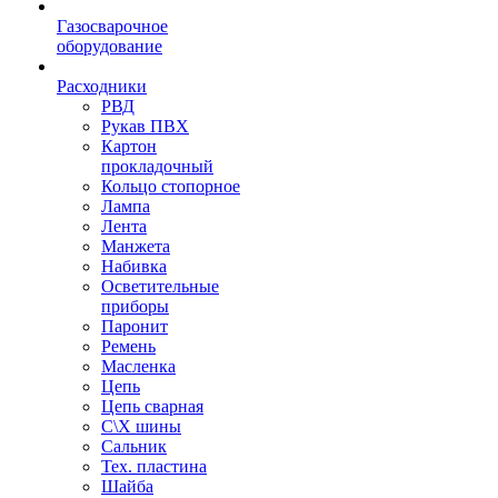
Газосварочное
оборудование
Расходники
РВД
Рукав ПВХ
Картон
прокладочный
Кольцо стопорное
Лампа
Лента
Манжета
Набивка
Осветительные
приборы
Паронит
Ремень
Масленка
Цепь
Цепь сварная
С\Х шины
Сальник
Тех. пластина
Шайба