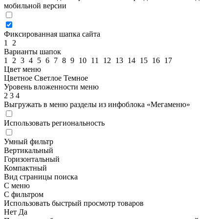
мобильной версии
Фиксированная шапка сайта
1
2
Варианты шапок
1
2
3
4
5
6
7
8
9
10
11
12
13
14
15
16
17
Цвет меню
Цветное
Светлое
Темное
Уровень вложенности меню
2
3
4
Выгружать в меню разделы из инфоблока «Мегаменю»
Использовать региональность
Умный фильтр
Вертикальный
Горизонтальный
Компактный
Вид страницы поиска
С меню
С фильтром
Использовать быстрый просмотр товаров
Нет
Да