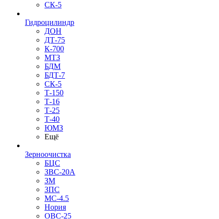
СК-5
Гидроцилиндр
ДОН
ДТ-75
К-700
МТЗ
БДМ
БДТ-7
СК-5
Т-150
Т-16
Т-25
Т-40
ЮМЗ
Ещё
Зерноочистка
БЦС
ЗВС-20А
ЗМ
ЗПС
МС-4.5
Нория
ОВС-25