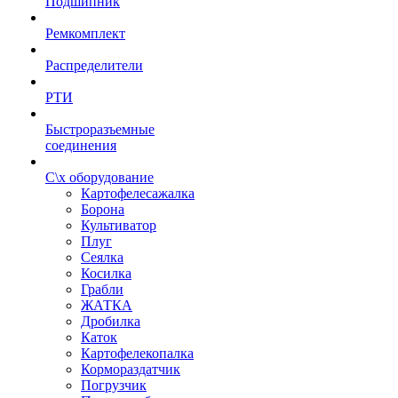
Подшипник
Ремкомплект
Распределители
РТИ
Быстроразъемные
соединения
С\х оборудование
Картофелесажалка
Борона
Культиватор
Плуг
Сеялка
Косилка
Грабли
ЖАТКА
Дробилка
Каток
Картофелекопалка
Кормораздатчик
Погрузчик