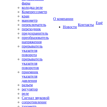
фары
колодка реле
Компрессометр
кран
О компании
манометр
Ещё
переключатель
Контакты
Новости
переходник
предохранитель
преобразователь
напряжения
прерыватель
указателя
поворота
прерыватель
указателя
поворотов
приемник
указателя
давления
разъем
регулятор
реле
Сигнал звуковой
сопротивление
тахометр