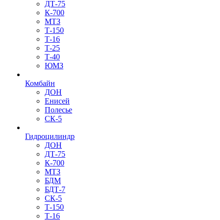
ДТ-75
К-700
МТЗ
Т-150
Т-16
Т-25
Т-40
ЮМЗ
Комбайн
ДОН
Енисей
Полесье
СК-5
Гидроцилиндр
ДОН
ДТ-75
К-700
МТЗ
БДМ
БДТ-7
СК-5
Т-150
Т-16