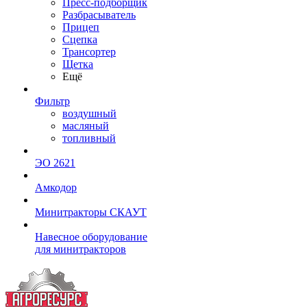
Пресс-подборщик
Разбрасыватель
Прицеп
Сцепка
Трансортер
Щетка
Ещё
Фильтр
воздушный
масляный
топливный
ЭО 2621
Амкодор
Минитракторы СКАУТ
Навесное оборудование
для минитракторов