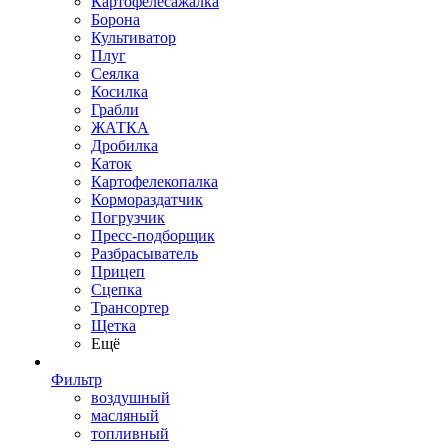
Картофелесажалка
Борона
Культиватор
Плуг
Сеялка
Косилка
Грабли
ЖАТКА
Дробилка
Каток
Картофелекопалка
Кормораздатчик
Погрузчик
Пресс-подборщик
Разбрасыватель
Прицеп
Сцепка
Трансортер
Щетка
Ещё
Фильтр
воздушный
масляный
топливный