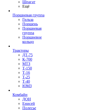
Шпагат
Ещё
Поршневая группа
Гильза
Поршень
Поршневая
группа
Поршневое
кольцо
Тракторы
ДТ-75
К-700
МТЗ
Т-150
Т-16
Т-25
Т-40
ЮМЗ
Комбайн
ДОН
Енисей
Полесье