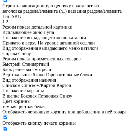
Строить навигационную цепочку в каталоге из
заголовка раздела/элемента (h1)
названия раздела/элемента
Тип SKU
1
2
Режим показа детальной картинки
Всплывающее окно
Лупа
Положение выпадающего меню каталога
Прижато к верху
На уровне активной ссылки
Вид отображения выпадающего меню каталога
Справа
Снизу
Режим показа просмотренных товаров
Быстрый
Стандартный
Блок ранее вы смотрели
Вертикальные блоки
Горизонтальные блоки
Вид отображения наличия
Списком
Списком/Картой
Картой
Положение корзины
В шапке
Боковая
Летающая
Снизу
Цвет корзины
темная
цветная
белая
Отображать летающую корзину при добавлении в неё товара
Отображать кнопку печати корзины