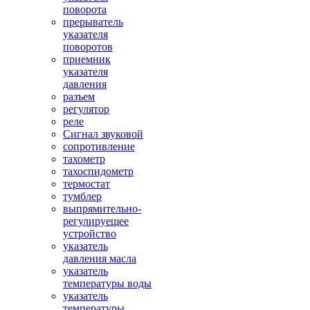
поворота
прерыватель
указателя
поворотов
приемник
указателя
давления
разъем
регулятор
реле
Сигнал звуковой
сопротивление
тахометр
тахоспидометр
термостат
тумблер
выпрямительно-
регулируещее
устройство
указатель
давления масла
указатель
температуры воды
указатель
температуры