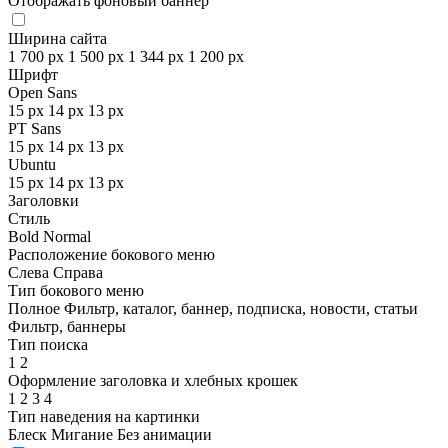
Отображать фоновый баннер
Ширина сайта
1 700 px
1 500 px
1 344 px
1 200 px
Шрифт
Open Sans
15 px
14 px
13 px
PT Sans
15 px
14 px
13 px
Ubuntu
15 px
14 px
13 px
Заголовки
Стиль
Bold
Normal
Расположение бокового меню
Слева
Справа
Тип бокового меню
Полное
Фильтр, каталог, баннер, подписка, новости, статьи
Фильтр, баннеры
Тип поиска
1
2
Оформление заголовка и хлебных крошек
1
2
3
4
Тип наведения на картинки
Блеск
Мигание
Без анимации