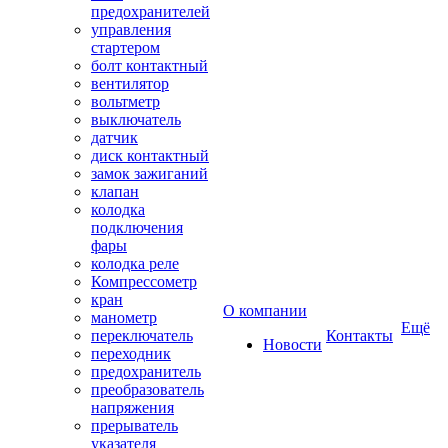
предохранителей
управления
стартером
болт контактный
вентилятор
вольтметр
выключатель
датчик
диск контактный
замок зажиганий
клапан
колодка
подключения
фары
колодка реле
Компрессометр
кран
О компании
манометр
Ещё
переключатель
Контакты
Новости
переходник
предохранитель
преобразователь
напряжения
прерыватель
указателя