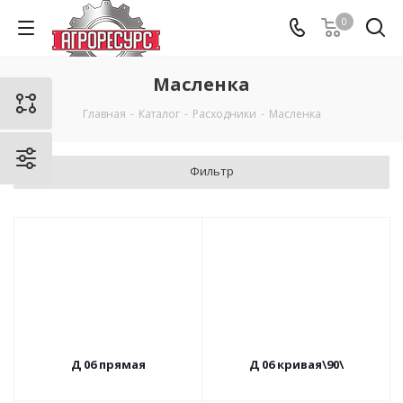
0
Масленка
Главная
-
Каталог
-
Расходники
-
Масленка
Фильтр
Д 06 прямая
Д 06 кривая\90\