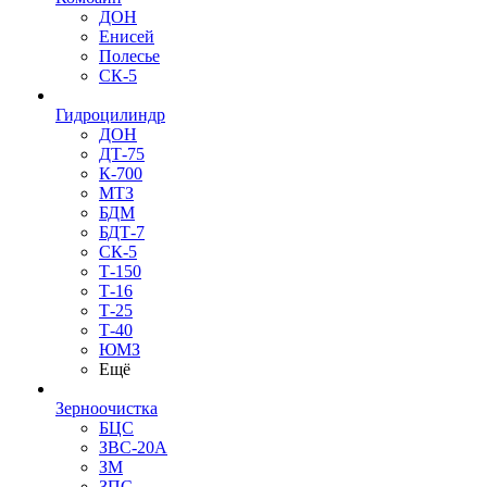
ДОН
Енисей
Полесье
СК-5
Гидроцилиндр
ДОН
ДТ-75
К-700
МТЗ
БДМ
БДТ-7
СК-5
Т-150
Т-16
Т-25
Т-40
ЮМЗ
Ещё
Зерноочистка
БЦС
ЗВС-20А
ЗМ
ЗПС