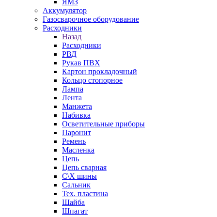
ЯМЗ
Аккумулятор
Газосварочное оборудование
Расходники
Назад
Расходники
РВД
Рукав ПВХ
Картон прокладочный
Кольцо стопорное
Лампа
Лента
Манжета
Набивка
Осветительные приборы
Паронит
Ремень
Масленка
Цепь
Цепь сварная
С\Х шины
Сальник
Тех. пластина
Шайба
Шпагат