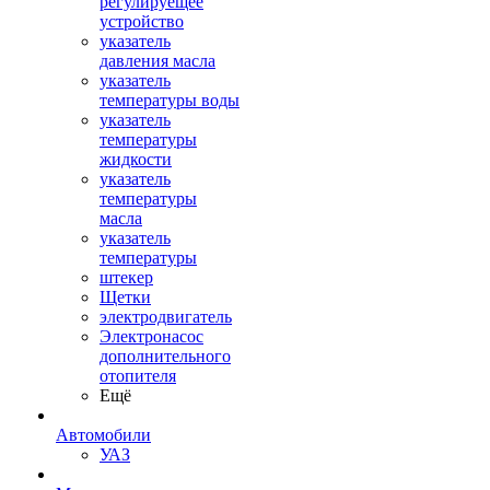
регулируещее
устройство
указатель
давления масла
указатель
температуры воды
указатель
температуры
жидкости
указатель
температуры
масла
указатель
температуры
штекер
Щетки
электродвигатель
Электронасос
дополнительного
отопителя
Ещё
Автомобили
УАЗ