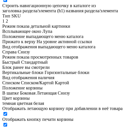
Строить навигационную цепочку в каталоге из
заголовка раздела/элемента (h1)
названия раздела/элемента
Тип SKU
1
2
Режим показа детальной картинки
Всплывающее окно
Лупа
Положение выпадающего меню каталога
Прижато к верху
На уровне активной ссылки
Вид отображения выпадающего меню каталога
Справа
Снизу
Режим показа просмотренных товаров
Быстрый
Стандартный
Блок ранее вы смотрели
Вертикальные блоки
Горизонтальные блоки
Вид отображения наличия
Списком
Списком/Картой
Картой
Положение корзины
В шапке
Боковая
Летающая
Снизу
Цвет корзины
темная
цветная
белая
Отображать летающую корзину при добавлении в неё товара
Отображать кнопку печати корзины