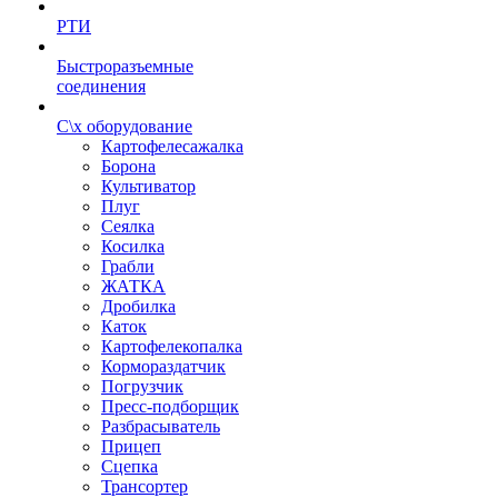
РТИ
Быстроразъемные
соединения
С\х оборудование
Картофелесажалка
Борона
Культиватор
Плуг
Сеялка
Косилка
Грабли
ЖАТКА
Дробилка
Каток
Картофелекопалка
Кормораздатчик
Погрузчик
Пресс-подборщик
Разбрасыватель
Прицеп
Сцепка
Трансортер