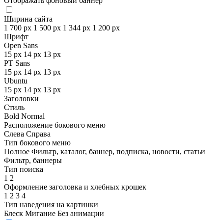
Отображать фоновый баннер
Ширина сайта
1 700 px
1 500 px
1 344 px
1 200 px
Шрифт
Open Sans
15 px
14 px
13 px
PT Sans
15 px
14 px
13 px
Ubuntu
15 px
14 px
13 px
Заголовки
Стиль
Bold
Normal
Расположение бокового меню
Слева
Справа
Тип бокового меню
Полное
Фильтр, каталог, баннер, подписка, новости, статьи
Фильтр, баннеры
Тип поиска
1
2
Оформление заголовка и хлебных крошек
1
2
3
4
Тип наведения на картинки
Блеск
Мигание
Без анимации