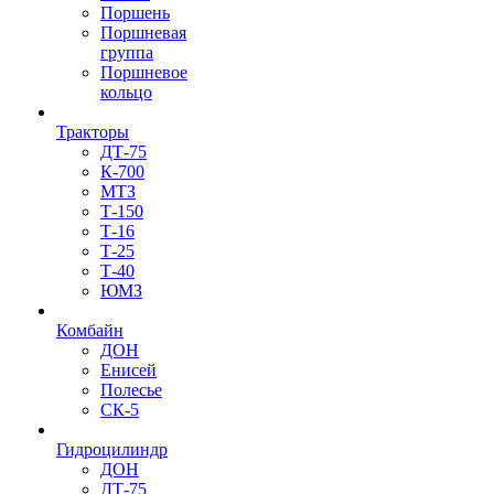
Поршень
Поршневая
группа
Поршневое
кольцо
Тракторы
ДТ-75
К-700
МТЗ
Т-150
Т-16
Т-25
Т-40
ЮМЗ
Комбайн
ДОН
Енисей
Полесье
СК-5
Гидроцилиндр
ДОН
ДТ-75