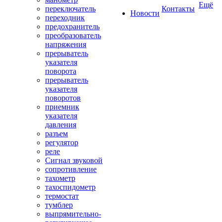
Ещё
переключатель
Контакты
Новости
переходник
предохранитель
преобразователь
напряжения
прерыватель
указателя
поворота
прерыватель
указателя
поворотов
приемник
указателя
давления
разъем
регулятор
реле
Сигнал звуковой
сопротивление
тахометр
тахоспидометр
термостат
тумблер
выпрямительно-