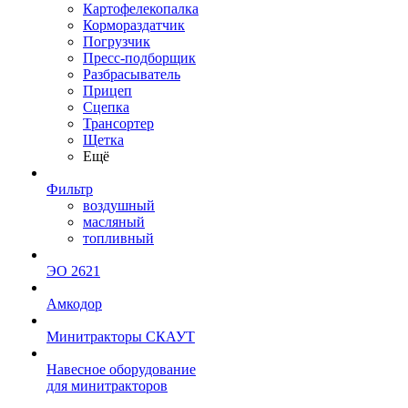
Картофелекопалка
Кормораздатчик
Погрузчик
Пресс-подборщик
Разбрасыватель
Прицеп
Сцепка
Трансортер
Щетка
Ещё
Фильтр
воздушный
масляный
топливный
ЭО 2621
Амкодор
Минитракторы СКАУТ
Навесное оборудование
для минитракторов