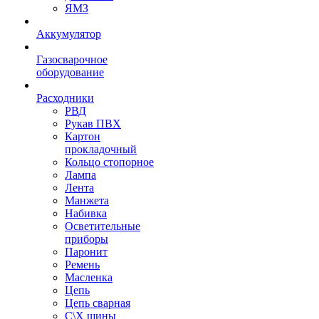
ЯМЗ
Аккумулятор
Газосварочное
оборудование
Расходники
РВД
Рукав ПВХ
Картон
прокладочный
Кольцо стопорное
Лампа
Лента
Манжета
Набивка
Осветительные
приборы
Паронит
Ремень
Масленка
Цепь
Цепь сварная
С\Х шины