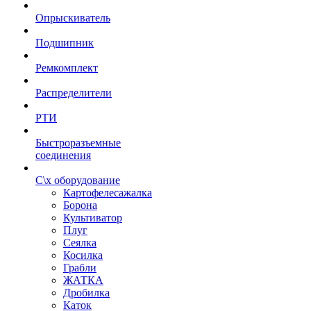
Опрыскиватель
Подшипник
Ремкомплект
Распределители
РТИ
Быстроразъемные
соединения
С\х оборудование
Картофелесажалка
Борона
Культиватор
Плуг
Сеялка
Косилка
Грабли
ЖАТКА
Дробилка
Каток