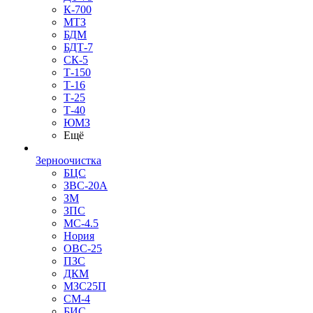
К-700
МТЗ
БДМ
БДТ-7
СК-5
Т-150
Т-16
Т-25
Т-40
ЮМЗ
Ещё
Зерноочистка
БЦС
ЗВС-20А
ЗМ
ЗПС
МС-4.5
Нория
ОВС-25
ПЗС
ДКМ
МЗС25П
СМ-4
БИС