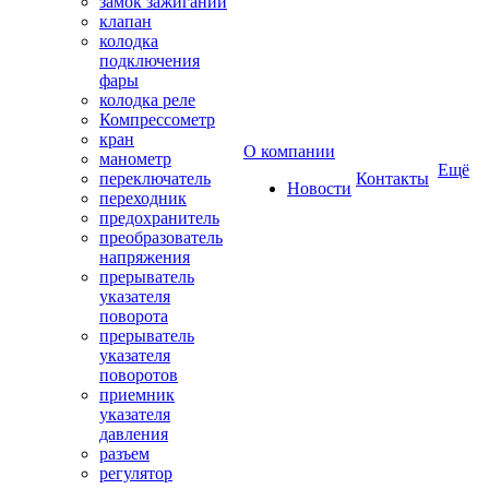
замок зажиганий
клапан
колодка
подключения
фары
колодка реле
Компрессометр
кран
О компании
манометр
Ещё
переключатель
Контакты
Новости
переходник
предохранитель
преобразователь
напряжения
прерыватель
указателя
поворота
прерыватель
указателя
поворотов
приемник
указателя
давления
разъем
регулятор