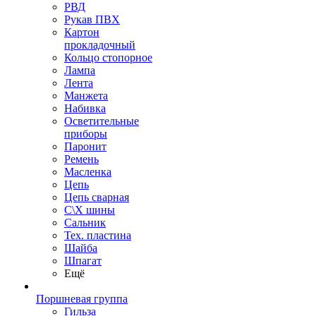
РВД
Рукав ПВХ
Картон
прокладочный
Кольцо стопорное
Лампа
Лента
Манжета
Набивка
Осветительные
приборы
Паронит
Ремень
Масленка
Цепь
Цепь сварная
С\Х шины
Сальник
Тех. пластина
Шайба
Шпагат
Ещё
Поршневая группа
Гильза