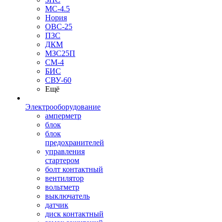
МС-4.5
Нория
ОВС-25
ПЗС
ДКМ
МЗС25П
СМ-4
БИС
СВУ-60
Ещё
Электрооборудование
амперметр
блок
блок
предохранителей
управления
стартером
болт контактный
вентилятор
вольтметр
выключатель
датчик
диск контактный