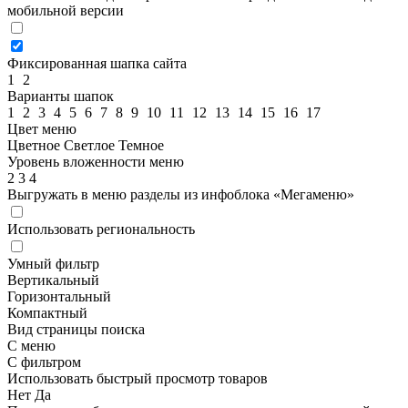
мобильной версии
Фиксированная шапка сайта
1
2
Варианты шапок
1
2
3
4
5
6
7
8
9
10
11
12
13
14
15
16
17
Цвет меню
Цветное
Светлое
Темное
Уровень вложенности меню
2
3
4
Выгружать в меню разделы из инфоблока «Мегаменю»
Использовать региональность
Умный фильтр
Вертикальный
Горизонтальный
Компактный
Вид страницы поиска
С меню
С фильтром
Использовать быстрый просмотр товаров
Нет
Да