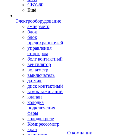
СВУ-60
Ещё
Электрооборудование
амперметр
блок
блок
предохранителей
управления
стартером
болт контактный
вентилятор
вольтметр
выключатель
датчик
диск контактный
замок зажиганий
клапан
колодка
подключения
фары
колодка реле
Компрессометр
кран
О компании
манометр