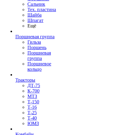
Сальник
Тех. пластина
Шайба
Шпагат
Ещё
Поршневая группа
Гильза
Поршень
Поршневая
группа
Поршневое
кольцо
Тракторы
ДТ-75
К-700
МТЗ
Т-150
Т-16
Т-25
Т-40
ЮМЗ
Комбайн