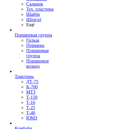
Сальник
Тех. пластина
Шайба
Шпагат
Ещё
Поршневая группа
Гильза
Поршень
Поршневая
группа
Поршневое
кольцо
Тракторы
ДТ-75
К-700
МТЗ
Т-150
Т-16
Т-25
Т-40
ЮМЗ
Комбайн