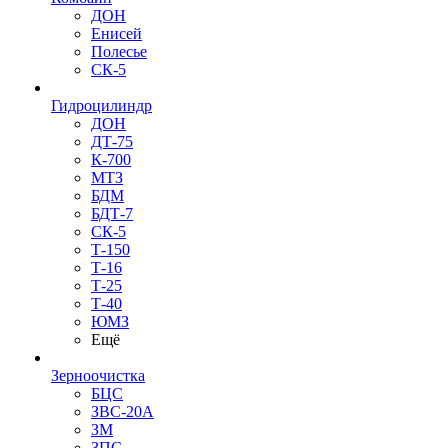
ДОН
Енисей
Полесье
СК-5
Гидроцилиндр
ДОН
ДТ-75
К-700
МТЗ
БДМ
БДТ-7
СК-5
Т-150
Т-16
Т-25
Т-40
ЮМЗ
Ещё
Зерноочистка
БЦС
ЗВС-20А
ЗМ
ЗПС