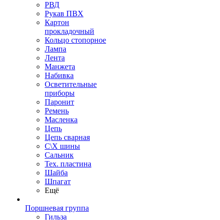
РВД
Рукав ПВХ
Картон
прокладочный
Кольцо стопорное
Лампа
Лента
Манжета
Набивка
Осветительные
приборы
Паронит
Ремень
Масленка
Цепь
Цепь сварная
С\Х шины
Сальник
Тех. пластина
Шайба
Шпагат
Ещё
Поршневая группа
Гильза