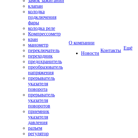
замок зажиганий
клапан
колодка
подключения
фары
колодка реле
Компрессометр
кран
О компании
манометр
Ещё
переключатель
Контакты
Новости
переходник
предохранитель
преобразователь
напряжения
прерыватель
указателя
поворота
прерыватель
указателя
поворотов
приемник
указателя
давления
разъем
регулятор