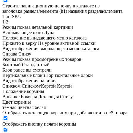
Строить навигационную цепочку в каталоге из
заголовка раздела/элемента (h1)
названия раздела/элемента
Тип SKU
1
2
Режим показа детальной картинки
Всплывающее окно
Лупа
Положение выпадающего меню каталога
Прижато к верху
На уровне активной ссылки
Вид отображения выпадающего меню каталога
Справа
Снизу
Режим показа просмотренных товаров
Быстрый
Стандартный
Блок ранее вы смотрели
Вертикальные блоки
Горизонтальные блоки
Вид отображения наличия
Списком
Списком/Картой
Картой
Положение корзины
В шапке
Боковая
Летающая
Снизу
Цвет корзины
темная
цветная
белая
Отображать летающую корзину при добавлении в неё товара
Отображать кнопку печати корзины