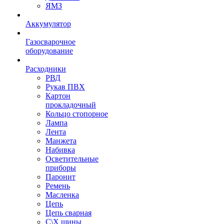
ЯМЗ
Аккумулятор
Газосварочное
оборудование
Расходники
РВД
Рукав ПВХ
Картон
прокладочный
Кольцо стопорное
Лампа
Лента
Манжета
Набивка
Осветительные
приборы
Паронит
Ремень
Масленка
Цепь
Цепь сварная
С\Х шины