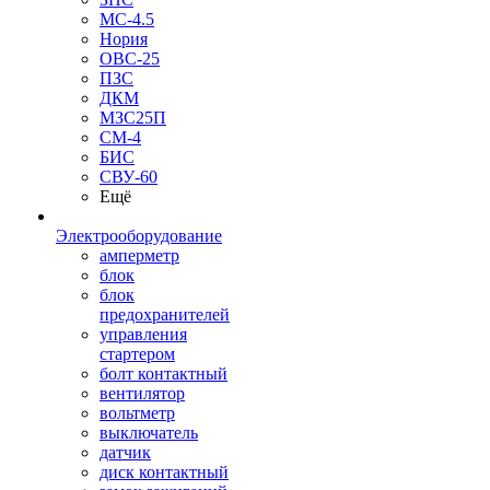
МС-4.5
Нория
ОВС-25
ПЗС
ДКМ
МЗС25П
СМ-4
БИС
СВУ-60
Ещё
Электрооборудование
амперметр
блок
блок
предохранителей
управления
стартером
болт контактный
вентилятор
вольтметр
выключатель
датчик
диск контактный