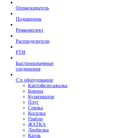
Опрыскиватель
Подшипник
Ремкомплект
Распределители
РТИ
Быстроразъемные
соединения
С\х оборудование
Картофелесажалка
Борона
Культиватор
Плуг
Сеялка
Косилка
Грабли
ЖАТКА
Дробилка
Каток