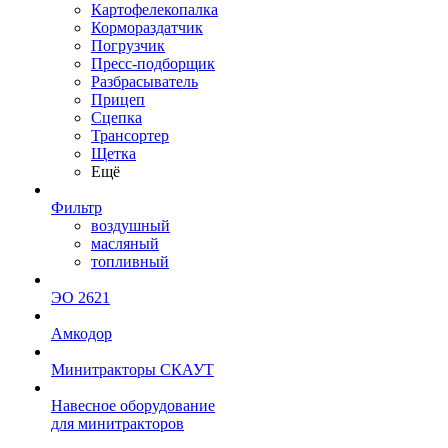
Картофелекопалка
Кормораздатчик
Погрузчик
Пресс-подборщик
Разбрасыватель
Прицеп
Сцепка
Трансортер
Щетка
Ещё
Фильтр
воздушный
масляный
топливный
ЭО 2621
Амкодор
Минитракторы СКАУТ
Навесное оборудование
для минитракторов