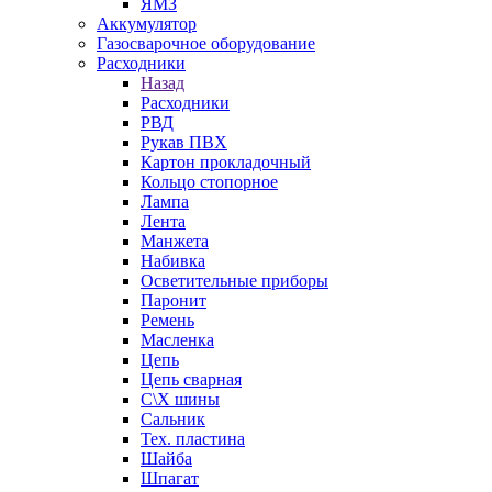
ЯМЗ
Аккумулятор
Газосварочное оборудование
Расходники
Назад
Расходники
РВД
Рукав ПВХ
Картон прокладочный
Кольцо стопорное
Лампа
Лента
Манжета
Набивка
Осветительные приборы
Паронит
Ремень
Масленка
Цепь
Цепь сварная
С\Х шины
Сальник
Тех. пластина
Шайба
Шпагат