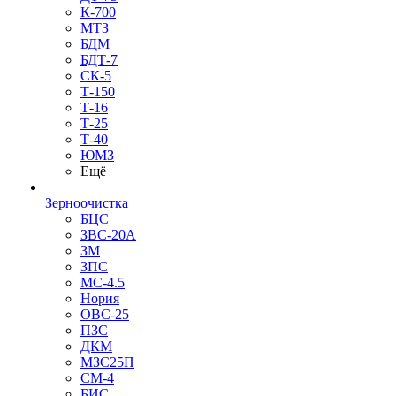
К-700
МТЗ
БДМ
БДТ-7
СК-5
Т-150
Т-16
Т-25
Т-40
ЮМЗ
Ещё
Зерноочистка
БЦС
ЗВС-20А
ЗМ
ЗПС
МС-4.5
Нория
ОВС-25
ПЗС
ДКМ
МЗС25П
СМ-4
БИС