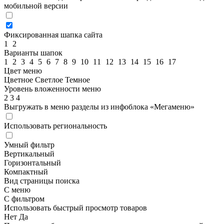
мобильной версии
Фиксированная шапка сайта
1
2
Варианты шапок
1
2
3
4
5
6
7
8
9
10
11
12
13
14
15
16
17
Цвет меню
Цветное
Светлое
Темное
Уровень вложенности меню
2
3
4
Выгружать в меню разделы из инфоблока «Мегаменю»
Использовать региональность
Умный фильтр
Вертикальный
Горизонтальный
Компактный
Вид страницы поиска
С меню
С фильтром
Использовать быстрый просмотр товаров
Нет
Да