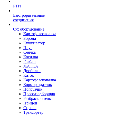
РТИ
Быстроразъемные
соединения
С\х оборудование
Картофелесажалка
Борона
Культиватор
Плуг
Сеялка
Косилка
Грабли
ЖАТКА
Дробилка
Каток
Картофелекопалка
Кормораздатчик
Погрузчик
Пресс-подборщик
Разбрасыватель
Прицеп
Сцепка
Трансортер