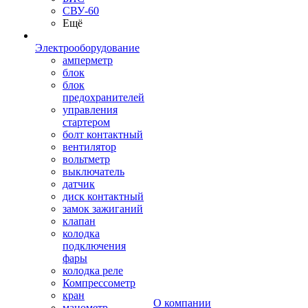
СВУ-60
Ещё
Электрооборудование
амперметр
блок
блок
предохранителей
управления
стартером
болт контактный
вентилятор
вольтметр
выключатель
датчик
диск контактный
замок зажиганий
клапан
колодка
подключения
фары
колодка реле
Компрессометр
кран
О компании
манометр