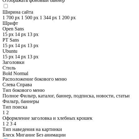
Отображать фоновый баннер
Ширина сайта
1 700 px
1 500 px
1 344 px
1 200 px
Шрифт
Open Sans
15 px
14 px
13 px
PT Sans
15 px
14 px
13 px
Ubuntu
15 px
14 px
13 px
Заголовки
Стиль
Bold
Normal
Расположение бокового меню
Слева
Справа
Тип бокового меню
Полное
Фильтр, каталог, баннер, подписка, новости, статьи
Фильтр, баннеры
Тип поиска
1
2
Оформление заголовка и хлебных крошек
1
2
3
4
Тип наведения на картинки
Блеск
Мигание
Без анимации