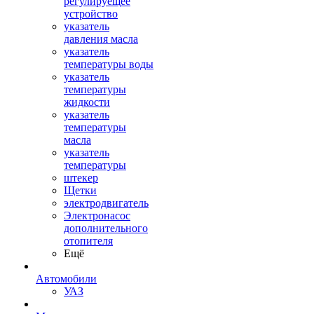
регулируещее
устройство
указатель
давления масла
указатель
температуры воды
указатель
температуры
жидкости
указатель
температуры
масла
указатель
температуры
штекер
Щетки
электродвигатель
Электронасос
дополнительного
отопителя
Ещё
Автомобили
УАЗ