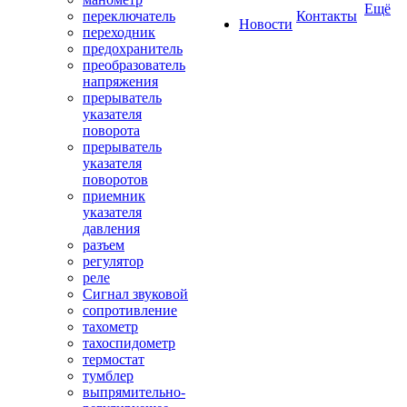
Ещё
переключатель
Контакты
Новости
переходник
предохранитель
преобразователь
напряжения
прерыватель
указателя
поворота
прерыватель
указателя
поворотов
приемник
указателя
давления
разъем
регулятор
реле
Сигнал звуковой
сопротивление
тахометр
тахоспидометр
термостат
тумблер
выпрямительно-