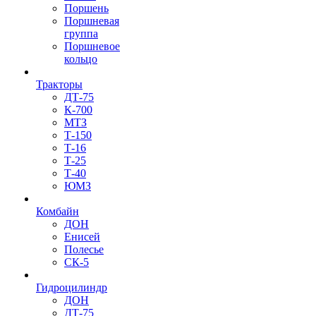
Поршень
Поршневая
группа
Поршневое
кольцо
Тракторы
ДТ-75
К-700
МТЗ
Т-150
Т-16
Т-25
Т-40
ЮМЗ
Комбайн
ДОН
Енисей
Полесье
СК-5
Гидроцилиндр
ДОН
ДТ-75