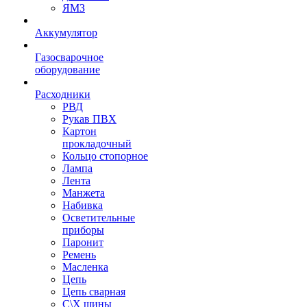
ЯМЗ
Аккумулятор
Газосварочное
оборудование
Расходники
РВД
Рукав ПВХ
Картон
прокладочный
Кольцо стопорное
Лампа
Лента
Манжета
Набивка
Осветительные
приборы
Паронит
Ремень
Масленка
Цепь
Цепь сварная
С\Х шины