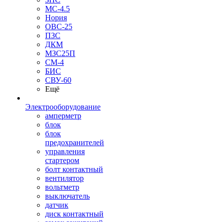
МС-4.5
Нория
ОВС-25
ПЗС
ДКМ
МЗС25П
СМ-4
БИС
СВУ-60
Ещё
Электрооборудование
амперметр
блок
блок
предохранителей
управления
стартером
болт контактный
вентилятор
вольтметр
выключатель
датчик
диск контактный