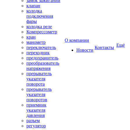
замок зажиганий
клапан
колодка
подключения
фары
колодка реле
Компрессометр
кран
О компании
манометр
Ещё
переключатель
Контакты
Новости
переходник
предохранитель
преобразователь
напряжения
прерыватель
указателя
поворота
прерыватель
указателя
поворотов
приемник
указателя
давления
разъем
регулятор