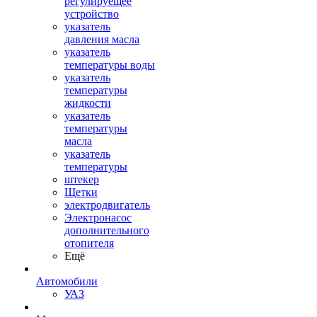
регулируещее
устройство
указатель
давления масла
указатель
температуры воды
указатель
температуры
жидкости
указатель
температуры
масла
указатель
температуры
штекер
Щетки
электродвигатель
Электронасос
дополнительного
отопителя
Ещё
Автомобили
УАЗ