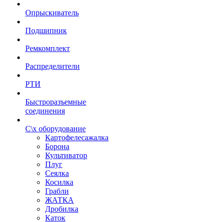
Опрыскиватель
Подшипник
Ремкомплект
Распределители
РТИ
Быстроразъемные
соединения
С\х оборудование
Картофелесажалка
Борона
Культиватор
Плуг
Сеялка
Косилка
Грабли
ЖАТКА
Дробилка
Каток