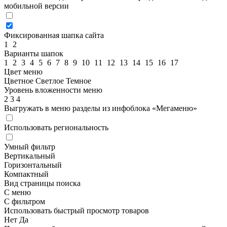
мобильной версии
Фиксированная шапка сайта
1
2
Варианты шапок
1
2
3
4
5
6
7
8
9
10
11
12
13
14
15
16
17
Цвет меню
Цветное
Светлое
Темное
Уровень вложенности меню
2
3
4
Выгружать в меню разделы из инфоблока «Мегаменю»
Использовать региональность
Умный фильтр
Вертикальный
Горизонтальный
Компактный
Вид страницы поиска
С меню
С фильтром
Использовать быстрый просмотр товаров
Нет
Да