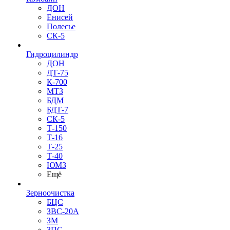
ДОН
Енисей
Полесье
СК-5
Гидроцилиндр
ДОН
ДТ-75
К-700
МТЗ
БДМ
БДТ-7
СК-5
Т-150
Т-16
Т-25
Т-40
ЮМЗ
Ещё
Зерноочистка
БЦС
ЗВС-20А
ЗМ
ЗПС