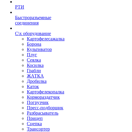
РТИ
Быстроразъемные
соединения
С\х оборудование
Картофелесажалка
Борона
Культиватор
Плуг
Сеялка
Косилка
Грабли
ЖАТКА
Дробилка
Каток
Картофелекопалка
Кормораздатчик
Погрузчик
Пресс-подборщик
Разбрасыватель
Прицеп
Сцепка
Трансортер