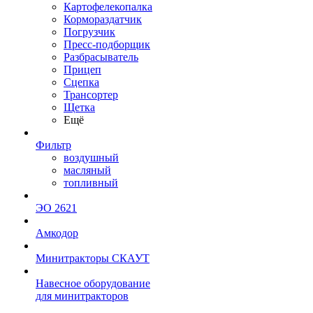
Картофелекопалка
Кормораздатчик
Погрузчик
Пресс-подборщик
Разбрасыватель
Прицеп
Сцепка
Трансортер
Щетка
Ещё
Фильтр
воздушный
масляный
топливный
ЭО 2621
Амкодор
Минитракторы СКАУТ
Навесное оборудование
для минитракторов