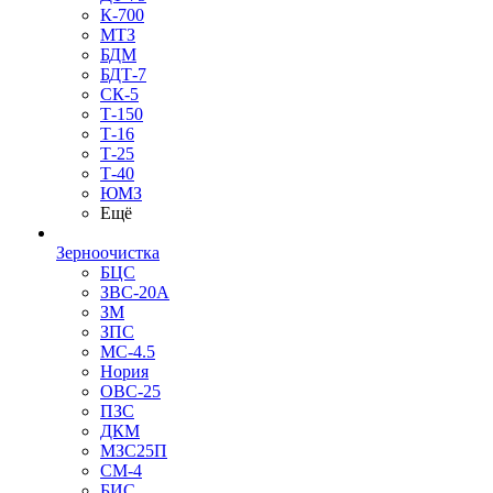
К-700
МТЗ
БДМ
БДТ-7
СК-5
Т-150
Т-16
Т-25
Т-40
ЮМЗ
Ещё
Зерноочистка
БЦС
ЗВС-20А
ЗМ
ЗПС
МС-4.5
Нория
ОВС-25
ПЗС
ДКМ
МЗС25П
СМ-4
БИС