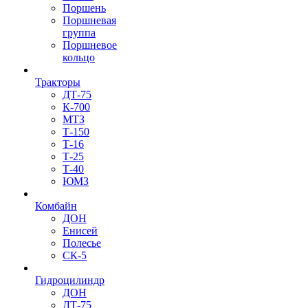
Поршень
Поршневая
группа
Поршневое
кольцо
Тракторы
ДТ-75
К-700
МТЗ
Т-150
Т-16
Т-25
Т-40
ЮМЗ
Комбайн
ДОН
Енисей
Полесье
СК-5
Гидроцилиндр
ДОН
ДТ-75