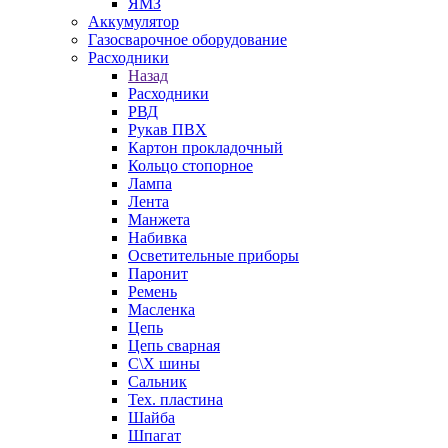
ЯМЗ
Аккумулятор
Газосварочное оборудование
Расходники
Назад
Расходники
РВД
Рукав ПВХ
Картон прокладочный
Кольцо стопорное
Лампа
Лента
Манжета
Набивка
Осветительные приборы
Паронит
Ремень
Масленка
Цепь
Цепь сварная
С\Х шины
Сальник
Тех. пластина
Шайба
Шпагат