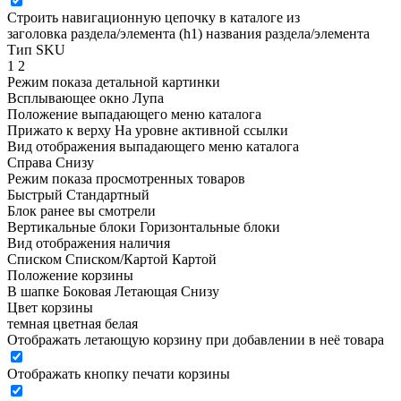
Строить навигационную цепочку в каталоге из
заголовка раздела/элемента (h1)
названия раздела/элемента
Тип SKU
1
2
Режим показа детальной картинки
Всплывающее окно
Лупа
Положение выпадающего меню каталога
Прижато к верху
На уровне активной ссылки
Вид отображения выпадающего меню каталога
Справа
Снизу
Режим показа просмотренных товаров
Быстрый
Стандартный
Блок ранее вы смотрели
Вертикальные блоки
Горизонтальные блоки
Вид отображения наличия
Списком
Списком/Картой
Картой
Положение корзины
В шапке
Боковая
Летающая
Снизу
Цвет корзины
темная
цветная
белая
Отображать летающую корзину при добавлении в неё товара
Отображать кнопку печати корзины