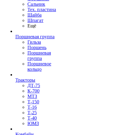
Сальник
Тех. пластина
Шайба
Шпагат
Ещё
Поршневая группа
Гильза
Поршень
Поршневая
группа
Поршневое
кольцо
Тракторы
ДТ-75
К-700
МТЗ
Т-150
Т-16
Т-25
Т-40
ЮМЗ
Комбайн