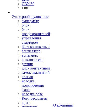
СВУ-60
Ещё
Электрооборудование
амперметр
блок
блок
предохранителей
управления
стартером
болт контактный
вентилятор
вольтметр
выключатель
датчик
диск контактный
замок зажиганий
клапан
колодка
подключения
фары
колодка реле
Компрессометр
кран
О компании
манометр