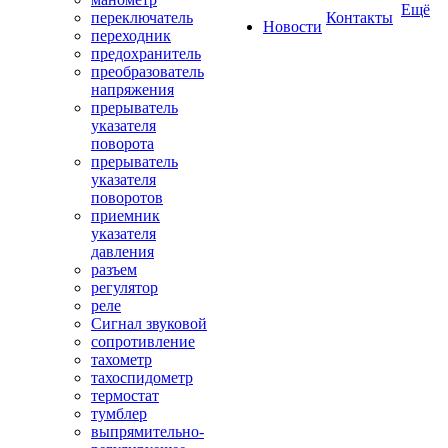
Ещё
переключатель
Контакты
Новости
переходник
предохранитель
преобразователь
напряжения
прерыватель
указателя
поворота
прерыватель
указателя
поворотов
приемник
указателя
давления
разъем
регулятор
реле
Сигнал звуковой
сопротивление
тахометр
тахоспидометр
термостат
тумблер
выпрямительно-