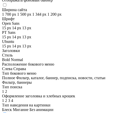
Отображать фоновый баннер
Ширина сайта
1 700 px
1 500 px
1 344 px
1 200 px
Шрифт
Open Sans
15 px
14 px
13 px
PT Sans
15 px
14 px
13 px
Ubuntu
15 px
14 px
13 px
Заголовки
Стиль
Bold
Normal
Расположение бокового меню
Слева
Справа
Тип бокового меню
Полное
Фильтр, каталог, баннер, подписка, новости, статьи
Фильтр, баннеры
Тип поиска
1
2
Оформление заголовка и хлебных крошек
1
2
3
4
Тип наведения на картинки
Блеск
Мигание
Без анимации