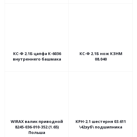
КС-Ф 2.1Б цапфа К-6036
КС-Ф 2.1Б нож КЗНМ
внутреннего башмака
08.040
WIRAX валик приводной
КРН-2.1 шестерня 03.611
8245-036-010-352 (1.65)
\42зуб\ подшипника
Польша