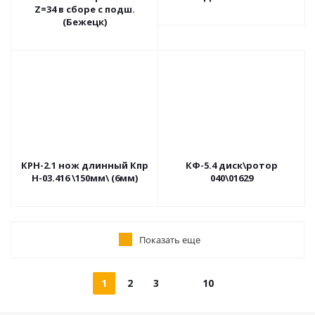
Z=34 в сборе с подш.
(Бежецк)
КРН-2.1 нож длинный Кпр
КФ-5.4 диск\ротор
Н-03.416 \150мм\ (6мм)
040\01629
Показать еще
1
2
3
10