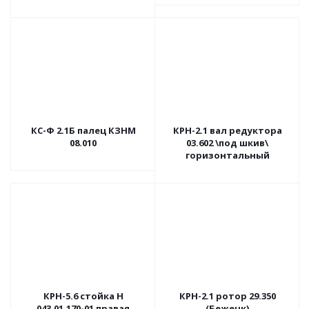
КС-Ф 2.1Б палец КЗНМ
КРН-2.1 вал редуктора
08.010
03.602 \под шкив\
горизонтальный
КРН-5.6 стойка Н
КРН-2.1 ротор 29.350
043.01.170-01 правая
(Бежецк)