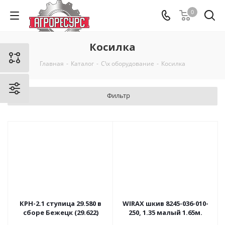
0
Косилка
Главная
-
Каталог
-
С\х оборудование
-
Косилка
Фильтр
КРН-2.1 ступица 29.580 в
WIRAX шкив 8245-036-010-
сборе Бежецк (29.622)
250, 1.35 малый 1.65м.