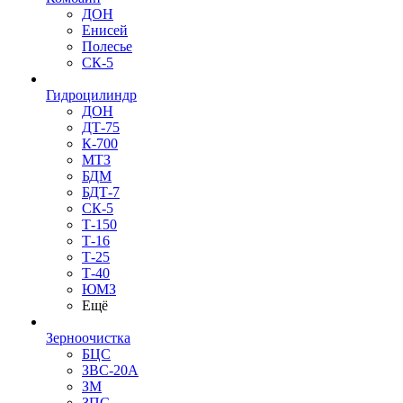
ДОН
Енисей
Полесье
СК-5
Гидроцилиндр
ДОН
ДТ-75
К-700
МТЗ
БДМ
БДТ-7
СК-5
Т-150
Т-16
Т-25
Т-40
ЮМЗ
Ещё
Зерноочистка
БЦС
ЗВС-20А
ЗМ
ЗПС