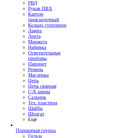
РВД
Рукав ПВХ
Картон
прокладочный
Кольцо стопорное
Лампа
Лента
Манжета
Набивка
Осветительные
приборы
Паронит
Ремень
Масленка
Цепь
Цепь сварная
С\Х шины
Сальник
Тех. пластина
Шайба
Шпагат
Ещё
Поршневая группа
Гильза