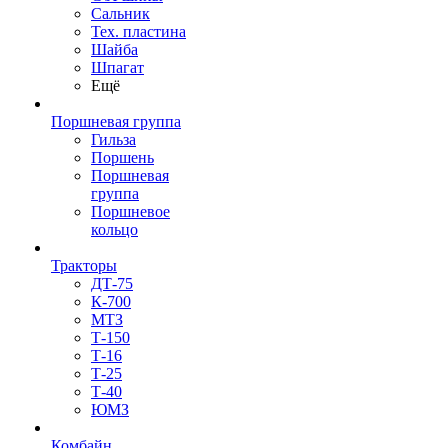
Сальник
Тех. пластина
Шайба
Шпагат
Ещё
Поршневая группа
Гильза
Поршень
Поршневая
группа
Поршневое
кольцо
Тракторы
ДТ-75
К-700
МТЗ
Т-150
Т-16
Т-25
Т-40
ЮМЗ
Комбайн