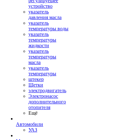
регулируещее
устройство
указатель
давления масла
указатель
температуры воды
указатель
температуры
жидкости
указатель
температуры
масла
указатель
температуры
штекер
Щетки
электродвигатель
Электронасос
дополнительного
отопителя
Ещё
Автомобили
УАЗ