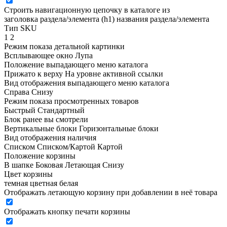
Строить навигационную цепочку в каталоге из
заголовка раздела/элемента (h1)
названия раздела/элемента
Тип SKU
1
2
Режим показа детальной картинки
Всплывающее окно
Лупа
Положение выпадающего меню каталога
Прижато к верху
На уровне активной ссылки
Вид отображения выпадающего меню каталога
Справа
Снизу
Режим показа просмотренных товаров
Быстрый
Стандартный
Блок ранее вы смотрели
Вертикальные блоки
Горизонтальные блоки
Вид отображения наличия
Списком
Списком/Картой
Картой
Положение корзины
В шапке
Боковая
Летающая
Снизу
Цвет корзины
темная
цветная
белая
Отображать летающую корзину при добавлении в неё товара
Отображать кнопку печати корзины