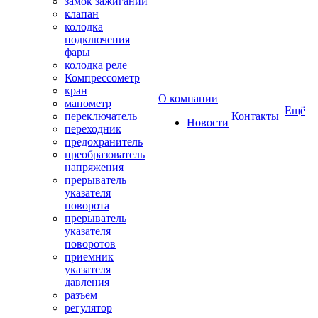
замок зажиганий
клапан
колодка
подключения
фары
колодка реле
Компрессометр
кран
О компании
манометр
Ещё
переключатель
Контакты
Новости
переходник
предохранитель
преобразователь
напряжения
прерыватель
указателя
поворота
прерыватель
указателя
поворотов
приемник
указателя
давления
разъем
регулятор