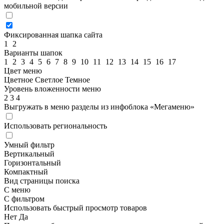
мобильной версии
Фиксированная шапка сайта
1
2
Варианты шапок
1
2
3
4
5
6
7
8
9
10
11
12
13
14
15
16
17
Цвет меню
Цветное
Светлое
Темное
Уровень вложенности меню
2
3
4
Выгружать в меню разделы из инфоблока «Мегаменю»
Использовать региональность
Умный фильтр
Вертикальный
Горизонтальный
Компактный
Вид страницы поиска
С меню
С фильтром
Использовать быстрый просмотр товаров
Нет
Да