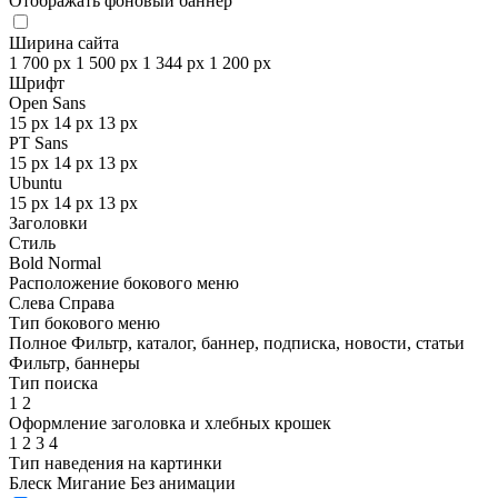
Отображать фоновый баннер
Ширина сайта
1 700 px
1 500 px
1 344 px
1 200 px
Шрифт
Open Sans
15 px
14 px
13 px
PT Sans
15 px
14 px
13 px
Ubuntu
15 px
14 px
13 px
Заголовки
Стиль
Bold
Normal
Расположение бокового меню
Слева
Справа
Тип бокового меню
Полное
Фильтр, каталог, баннер, подписка, новости, статьи
Фильтр, баннеры
Тип поиска
1
2
Оформление заголовка и хлебных крошек
1
2
3
4
Тип наведения на картинки
Блеск
Мигание
Без анимации