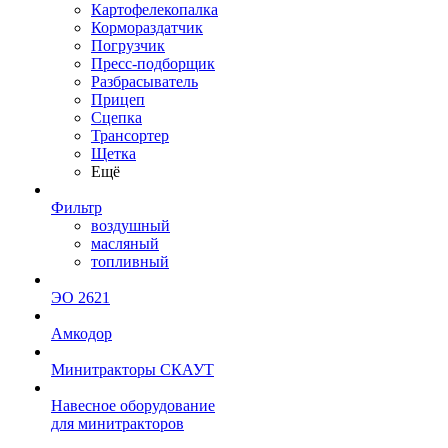
Картофелекопалка
Кормораздатчик
Погрузчик
Пресс-подборщик
Разбрасыватель
Прицеп
Сцепка
Трансортер
Щетка
Ещё
Фильтр
воздушный
масляный
топливный
ЭО 2621
Амкодор
Минитракторы СКАУТ
Навесное оборудование
для минитракторов