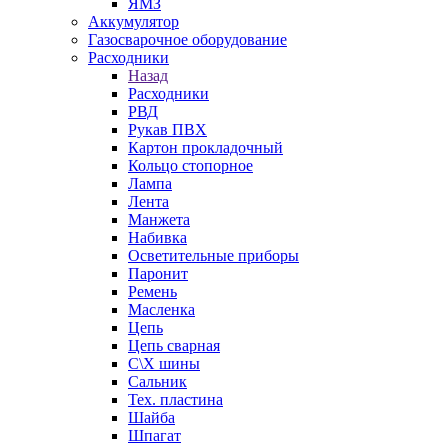
ЯМЗ
Аккумулятор
Газосварочное оборудование
Расходники
Назад
Расходники
РВД
Рукав ПВХ
Картон прокладочный
Кольцо стопорное
Лампа
Лента
Манжета
Набивка
Осветительные приборы
Паронит
Ремень
Масленка
Цепь
Цепь сварная
С\Х шины
Сальник
Тех. пластина
Шайба
Шпагат