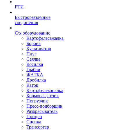
РТИ
Быстроразъемные
соединения
С\х оборудование
Картофелесажалка
Борона
Культиватор
Плуг
Сеялка
Косилка
Грабли
ЖАТКА
Дробилка
Каток
Картофелекопалка
Кормораздатчик
Погрузчик
Пресс-подборщик
Разбрасыватель
Прицеп
Сцепка
Трансортер