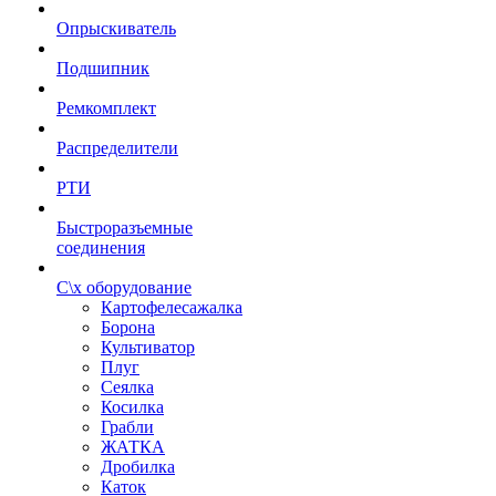
Опрыскиватель
Подшипник
Ремкомплект
Распределители
РТИ
Быстроразъемные
соединения
С\х оборудование
Картофелесажалка
Борона
Культиватор
Плуг
Сеялка
Косилка
Грабли
ЖАТКА
Дробилка
Каток