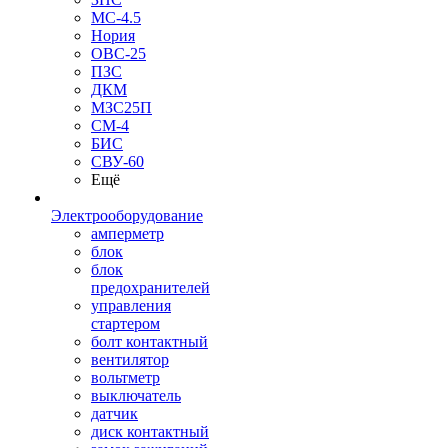
МС-4.5
Нория
ОВС-25
ПЗС
ДКМ
МЗС25П
СМ-4
БИС
СВУ-60
Ещё
Электрооборудование
амперметр
блок
блок
предохранителей
управления
стартером
болт контактный
вентилятор
вольтметр
выключатель
датчик
диск контактный