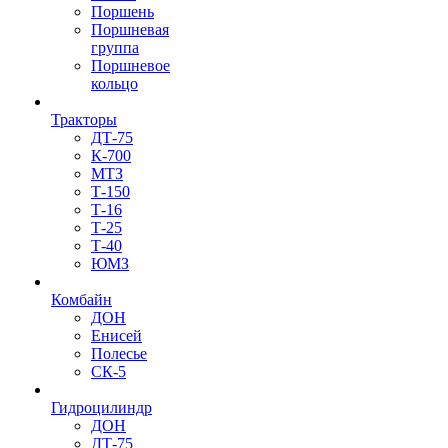
Поршень
Поршневая
группа
Поршневое
кольцо
Тракторы
ДТ-75
К-700
МТЗ
Т-150
Т-16
Т-25
Т-40
ЮМЗ
Комбайн
ДОН
Енисей
Полесье
СК-5
Гидроцилиндр
ДОН
ДТ-75