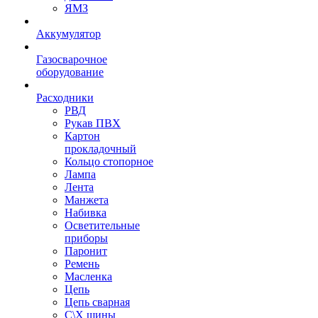
ЯМЗ
Аккумулятор
Газосварочное
оборудование
Расходники
РВД
Рукав ПВХ
Картон
прокладочный
Кольцо стопорное
Лампа
Лента
Манжета
Набивка
Осветительные
приборы
Паронит
Ремень
Масленка
Цепь
Цепь сварная
С\Х шины