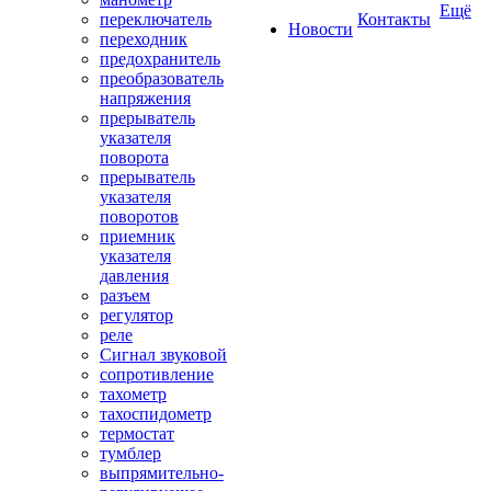
Ещё
переключатель
Контакты
Новости
переходник
предохранитель
преобразователь
напряжения
прерыватель
указателя
поворота
прерыватель
указателя
поворотов
приемник
указателя
давления
разъем
регулятор
реле
Сигнал звуковой
сопротивление
тахометр
тахоспидометр
термостат
тумблер
выпрямительно-