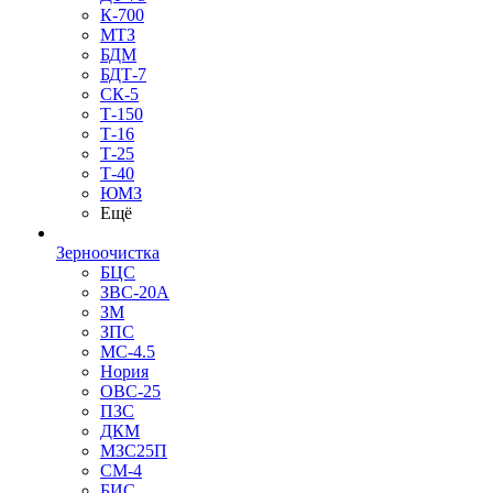
К-700
МТЗ
БДМ
БДТ-7
СК-5
Т-150
Т-16
Т-25
Т-40
ЮМЗ
Ещё
Зерноочистка
БЦС
ЗВС-20А
ЗМ
ЗПС
МС-4.5
Нория
ОВС-25
ПЗС
ДКМ
МЗС25П
СМ-4
БИС