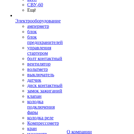
СВУ-60
Ещё
Электрооборудование
амперметр
блок
блок
предохранителей
управления
стартером
болт контактный
вентилятор
вольтметр
выключатель
датчик
диск контактный
замок зажиганий
клапан
колодка
подключения
фары
колодка реле
Компрессометр
кран
О компании
манометр