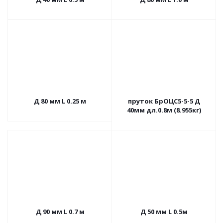
Д 80 мм L 0.25 м
пруток БрОЦС5-5-5 Д
40мм дл.0.8м (8.955кг)
Д 90 мм L 0.7 м
Д 50 мм L 0.5м