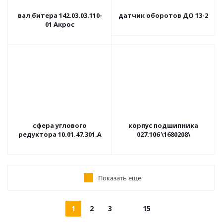
вал битера 142.03.03.110-
датчик оборотов ДО 13-2
01 Акрос
сфера углового
корпус подшипника
редуктора 10.01.47.301.А
027.106 \1680208\
Показать еще
1
2
3
15