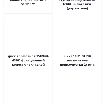
50.12.5 У1
16810 шнека с вкл.
(держатель)
диск тормозной 3518020-
шкив 10.01.00.720
45860 фрикционный
натяжитель
колеса с накладкой
прив.очистки 2х руч.