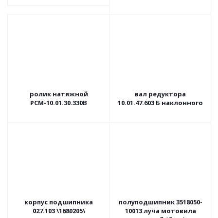
ролик натяжной
вал редуктора
РСМ-10.01.30.330В
10.01.47.603 Б наклонного
корпус подшипника
полуподшипник 3518050-
027.103 \1680205\
10013 луча мотовила