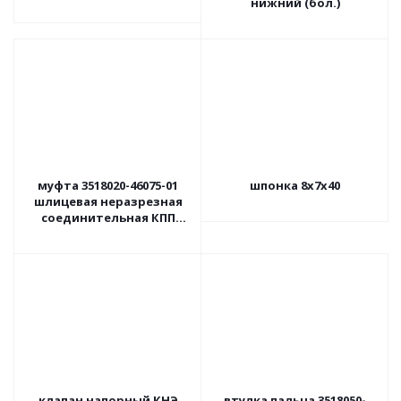
нижний (бол.)
муфта 3518020-46075-01
шпонка 8х7х40
шлицевая неразрезная
соединительная КПП
(н.о.)
клапан напорный КНЭ
втулка пальца 3518050-