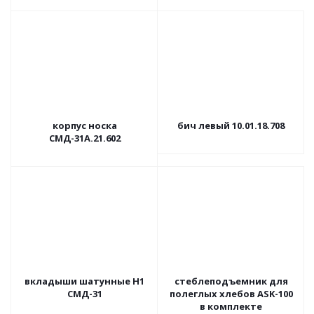
корпус носка
бич левый 10.01.18.708
СМД-31А.21.602
вкладыши шатунные Н1
стеблеподъемник для
СМД-31
полеглых хлебов ASK-100
в комплекте