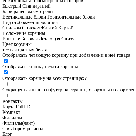
Режим показа просмотренных товаров
Быстрый
Стандартный
Блок ранее вы смотрели
Вертикальные блоки
Горизонтальные блоки
Вид отображения наличия
Списком
Списком/Картой
Картой
Положение корзины
В шапке
Боковая
Летающая
Снизу
Цвет корзины
темная
цветная
белая
Отображать летающую корзину при добавлении в неё товара
Отображать кнопку печати корзины
Отображать корзину на всех страницах
?
Сокращенная шапка и футер на страницах корзины и оформлени
Контакты
Карта FullHD
Компакт
Филиалы
Филиалы(лайт)
С выбором региона
Блог