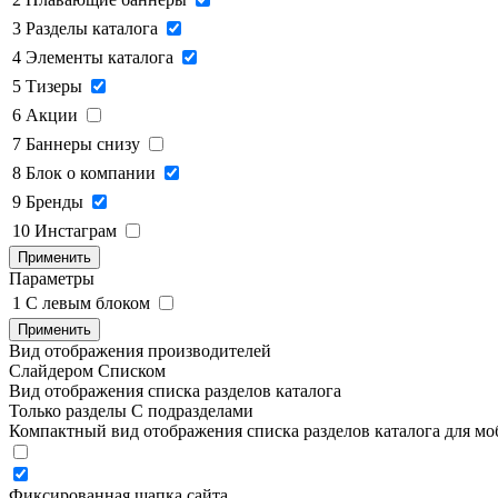
3
Разделы каталога
4
Элементы каталога
5
Тизеры
6
Акции
7
Баннеры снизу
8
Блок о компании
9
Бренды
10
Инстаграм
Применить
Параметры
1
C левым блоком
Применить
Вид отображения производителей
Слайдером
Списком
Вид отображения списка разделов каталога
Только разделы
С подразделами
Компактный вид отображения списка разделов каталога для м
Фиксированная шапка сайта