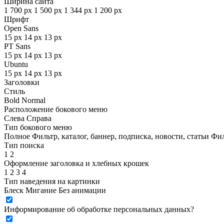
Ширина сайта
1 700 px
1 500 px
1 344 px
1 200 px
Шрифт
Open Sans
15 px
14 px
13 px
PT Sans
15 px
14 px
13 px
Ubuntu
15 px
14 px
13 px
Заголовки
Стиль
Bold
Normal
Расположение бокового меню
Слева
Справа
Тип бокового меню
Полное
Фильтр, каталог, баннер, подписка, новости, статьи
Фил
Тип поиска
1
2
Оформление заголовка и хлебных крошек
1
2
3
4
Тип наведения на картинки
Блеск
Мигание
Без анимации
Информирование об обработке персональных данных
?